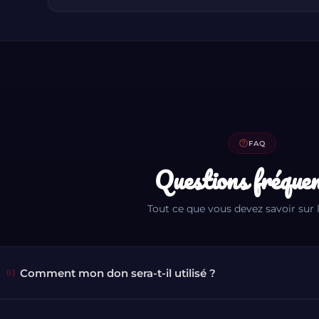
help_outline
FAQ
Questions fréque
Tout ce que vous devez savoir sur 
01
Comment mon don sera-t-il utilisé ?