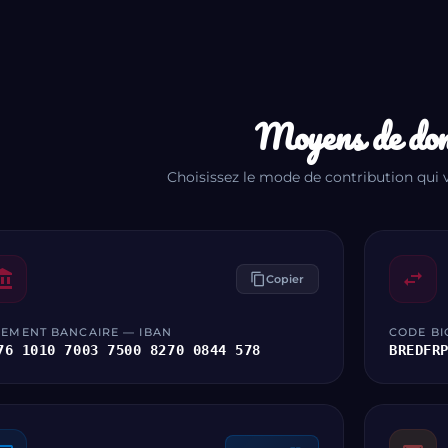
Moyens de do
Choisissez le mode de contribution qui 
nt_balance
swap_horiz
content_copy
Copier
REMENT BANCAIRE — IBAN
CODE BIC
76 1010 7003 7500 8270 0844 578
BREDFR