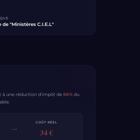
ÈQUE
e de "Ministères C.I.E.L"
it à une réduction d'impôt de
66%
du
able.
COÛT RÉEL
trending_flat
34 €