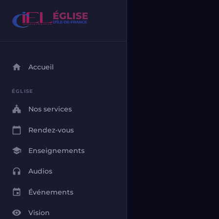
home
Accueil
ÉGLISE
church
Nos services
calendar_today
Rendez-vous
school
Enseignements
headphones
Audios
event
Événements
visibility
Vision