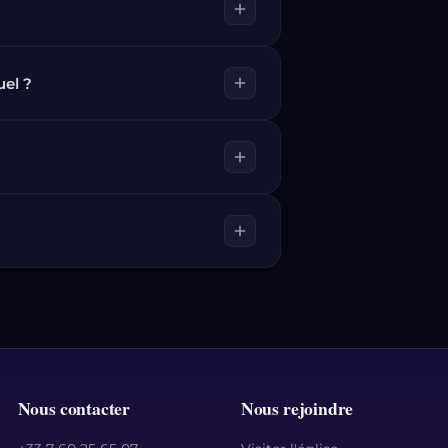
add
el ?
add
add
add
Nous contacter
Nous rejoindre