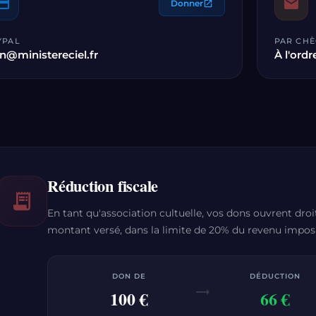
yment
mail
Donner
open_in_new
YPAL
PAR CH
n@ministereciel.fr
À l'ordr
Réduction fiscale
receipt_long
En tant qu'association cultuelle, vos dons ouvrent dro
montant versé, dans la limite de 20% du revenu impos
DON DE
DÉDUCTION
trending_flat
100 €
66 €