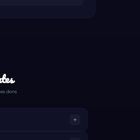
ntes
les dons
add